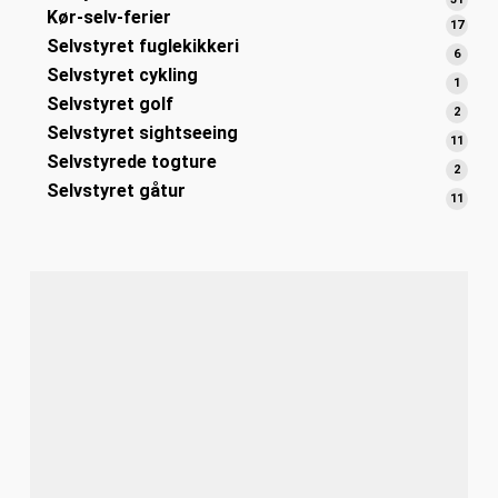
Kør-selv-ferier
varer
17
17
Selvstyret fuglekikkeri
varer
6
6
Selvstyret cykling
varer
1
1
Selvstyret golf
vare
2
2
Selvstyret sightseeing
varer
11
11
Selvstyrede togture
varer
2
2
Selvstyret gåtur
varer
11
11
varer