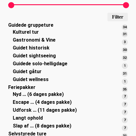
Min
Høj
Filter
Guidede gruppeture
pris
pris
34
34
Kulturel tur
varer
31
31
Gastronomi & Vine
varer
3
3
Guidet historisk
varer
30
30
Guidet sightseeing
varer
32
32
Guidede solo-helligdage
varer
1
1
Guidet gåtur
vare
31
31
Guidet wellness
varer
1
1
Feriepakker
vare
35
35
Nyd ... (6 dages pakke)
varer
7
7
Escape ... (4 dages pakke)
varer
7
7
Udforsk ... (11 dages pakke)
varer
7
7
Langt ophold
varer
7
7
Slap af ... (8 dages pakke)
varer
7
7
Selvstyrede ture
varer
31
31