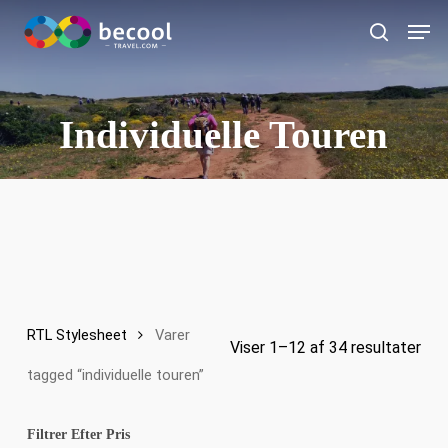
Gå
Men
til
Søg
hovedindhold
Individuelle Touren
RTL Stylesheet
Varer
Viser 1–12 af 34 resultater
tagged “individuelle touren”
Filtrer Efter Pris