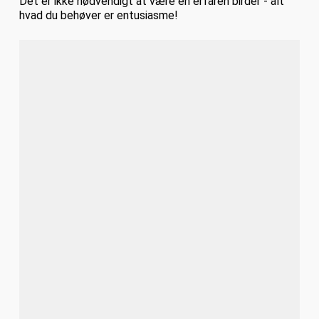
Det er ikke nødvendigt at være en erfaren birder - alt
hvad du behøver er entusiasme!