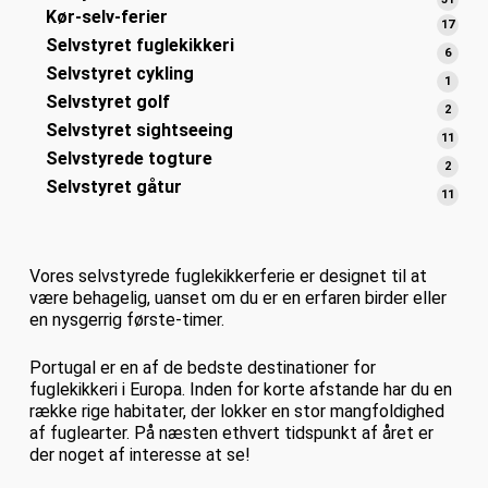
Kør-selv-ferier
varer
17
17
Selvstyret fuglekikkeri
varer
6
6
Selvstyret cykling
varer
1
1
Selvstyret golf
vare
2
2
Selvstyret sightseeing
varer
11
11
Selvstyrede togture
varer
2
2
Selvstyret gåtur
varer
11
11
varer
Vores selvstyrede fuglekikkerferie er designet til at
være behagelig, uanset om du er en erfaren birder eller
en nysgerrig første-timer.
Portugal er en af de bedste destinationer for
fuglekikkeri i Europa. Inden for korte afstande har du en
række rige habitater, der lokker en stor mangfoldighed
af fuglearter. På næsten ethvert tidspunkt af året er
der noget af interesse at se!