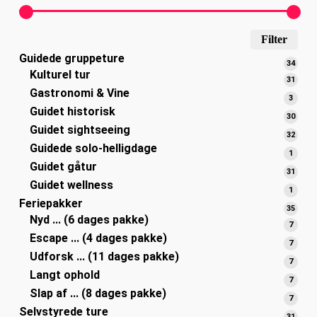
Min
Høj
Filter
Guidede gruppeture
pris
pris
34
34
Kulturel tur
varer
31
31
Gastronomi & Vine
varer
3
3
Guidet historisk
varer
30
30
Guidet sightseeing
varer
32
32
Guidede solo-helligdage
varer
1
1
Guidet gåtur
vare
31
31
Guidet wellness
varer
1
1
Feriepakker
vare
35
35
Nyd ... (6 dages pakke)
varer
7
7
Escape ... (4 dages pakke)
varer
7
7
Udforsk ... (11 dages pakke)
varer
7
7
Langt ophold
varer
7
7
Slap af ... (8 dages pakke)
varer
7
7
Selvstyrede ture
varer
31
31