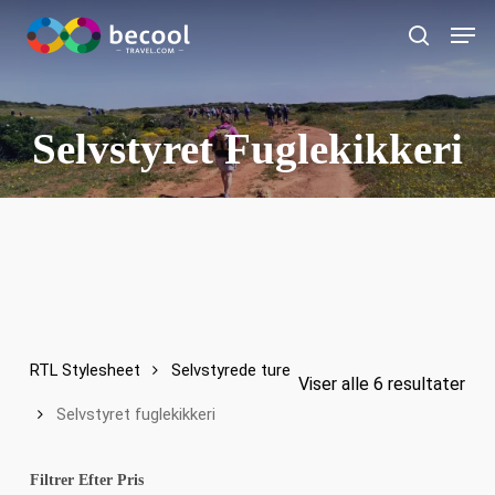
Gå
Men
til
Søg
hovedindhold
Selvstyret Fuglekikkeri
RTL Stylesheet
Selvstyrede ture
Viser alle 6 resultater
Selvstyret fuglekikkeri
Filtrer Efter Pris