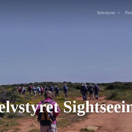
Selvstyret
Fer
elvstyret Sightseei