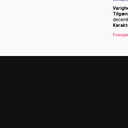
Varigh
Tilgæn
decem
Karakt
Forespø