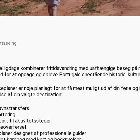
htseeing
elligdage kombinerer fritidsvandring med uafhængige besøg på 
d for at opdage og opleve Portugals enestående historie, kultur
jseplaner er nøje planlagt for at få mest muligt ud af din ferie o
se af din valgte destination:
avnstransfers
artering
port til aktivitetssteder
geoverførsel
planer designet af professionelle guider
et kørebog med kort og beskrivelser