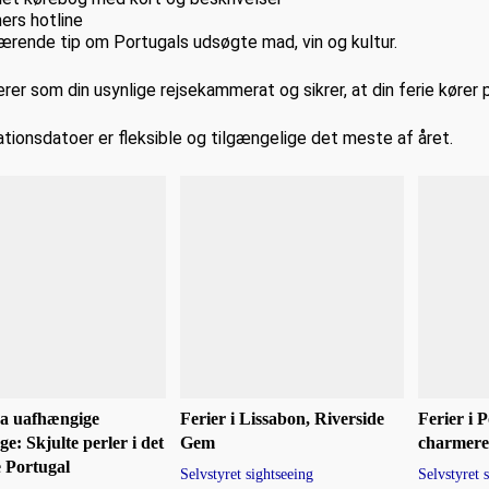
mers hotline
ærende tip om Portugals udsøgte mad, vin og kultur.
erer som din usynlige rejsekammerat og sikrer, at din ferie kører 
tionsdatoer er fleksible og tilgængelige det meste af året.
a uafhængige
Ferier i Lissabon, Riverside
Ferier i 
ge: Skjulte perler i det
Gem
charmer
e Portugal
Selvstyret sightseeing
Selvstyret 