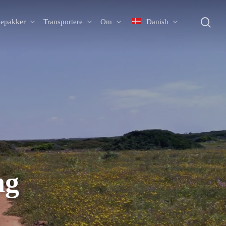
Sø
iepakker
Transportere
Om
Danish
ng