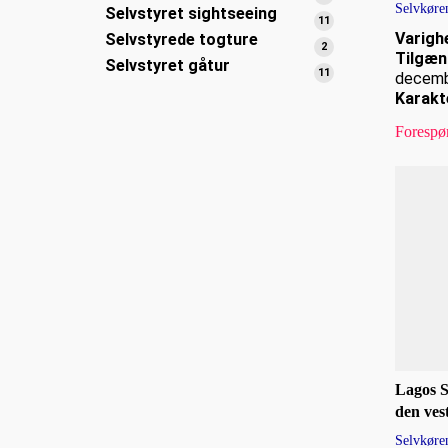
Selvkøre
Selvstyret sightseeing
varer
11
11
Varigh
Selvstyrede togture
varer
2
2
Tilgæn
Selvstyret gåtur
varer
11
11
decem
varer
Karakt
Forespø
Lagos S
den ves
Selvkøre