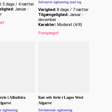
Selvstyret sightseeing med tog
:
5 dage / 4 nætter
lighed:
Januar -
Varighed:
8 dage / 7 nætter
r
Tilgængelighed:
Januar -
december
sel
Karakter:
Moderat (4/8)
Forespørgsel
erie i Albufeira
Kør selv ferie i Lagos West
Algarve
Algarve
 sightseeing
Selvkørende sightseeing