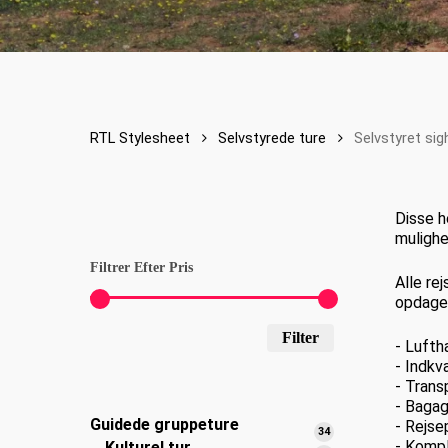
RTL Stylesheet
Selvstyrede ture
Selvstyret sig
Disse h
mulighe
Filtrer Efter Pris
Alle re
opdagel
Mindste
Højeste
Filter
- Lufth
pris
pris
- Indkv
- Trans
- Baga
Guidede gruppeture
- Rejse
34
34
- Kompl
Kulturel tur