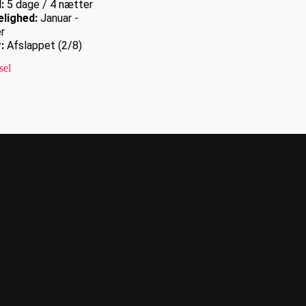
:
5 dage / 4 nætter
lighed:
Januar -
r
:
Afslappet (2/8)
sel