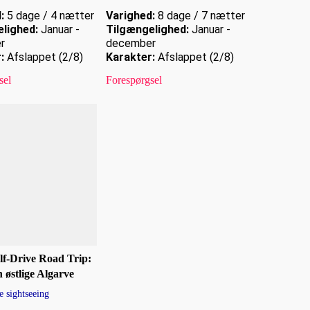
:
5 dage / 4 nætter
Varighed:
8 dage / 7 nætter
lighed:
Januar -
Tilgængelighed:
Januar -
r
december
:
Afslappet (2/8)
Karakter:
Afslappet (2/8)
sel
Forespørgsel
lf-Drive Road Trip:
 østlige Algarve
 sightseeing