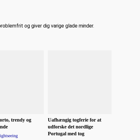
problemfrit og giver dig varige glade minder.
Porto, trendy og
Uafhængig togferie for at
ende
udforske det nordlige
Portugal med tog
sightseeing