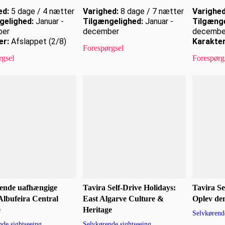
ed:
5 dage / 4 nætter
Varighed:
8 dage / 7 nætter
Varighed
gelighed:
Januar -
Tilgængelighed:
Januar -
Tilgænge
ber
december
decembe
er:
Afslappet (2/8)
Karakter
Forespørgsel
rgsel
Forespørg
rende uafhængige
Tavira Self-Drive Holidays:
Tavira Se
 Albufeira Central
East Algarve Culture &
Oplev den
e
Heritage
Selvkørende
nde sightseeing
Selvkørende sightseeing