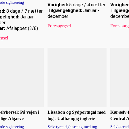
nde sightseeing
Varighed:
5 dage / 4 nætter
Varighed
Tilgængelighed:
Januar -
Tilgænge
ed:
8 dage / 7 nætter
december
decembe
gelighed:
Januar -
ber
Forespørgsel
Forespørg
er:
Afslappet (3/8)
rgsel
elvkørsel: På vejen i
Lissabon og Sydportugal med
Kør-selv-f
tlige Algarve
tog - Uafhængig togferie
Central 
nde sightseeing
Selvstyret sightseeing med tog
Selvkørende