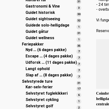
varer
31
31
- 24 ti
Gastronomi & Vine
varer
3
3
- overb
Guidet historisk
varer
30
30
Guidet sightseeing
varer
Vi fung
32
32
Guidede solo-helligdage
varer
1
1
Reserva
Guidet gåtur
vare
31
31
Guidet wellness
varer
1
1
Feriepakker
vare
35
35
Nyd ... (6 dages pakke)
varer
7
7
Escape ... (4 dages pakke)
varer
7
7
Udforsk ... (11 dages pakke)
varer
7
7
Langt ophold
varer
7
7
Slap af ... (8 dages pakke)
varer
7
7
Selvstyrede ture
varer
31
31
Kør-selv-ferier
varer
17
17
Selvstyret fuglekikkeri
Coimbr
varer
6
6
helligda
Selvstyret cykling
varer
1
1
central
Selvstyret golf
vare
2
2