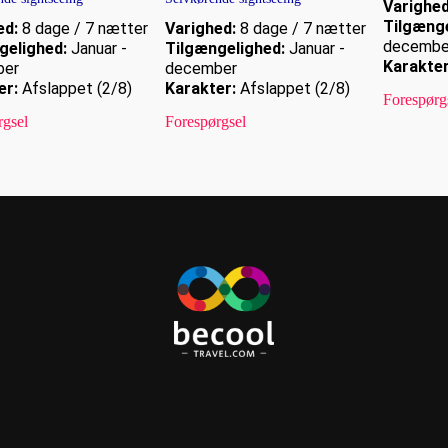
Varighed
Tilgænge
ed:
8 dage / 7 nætter
Varighed:
8 dage / 7 nætter
decembe
gelighed:
Januar -
Tilgængelighed:
Januar -
Karakter
ber
december
er:
Afslappet (2/8)
Karakter:
Afslappet (2/8)
Forespørg
rgsel
Forespørgsel