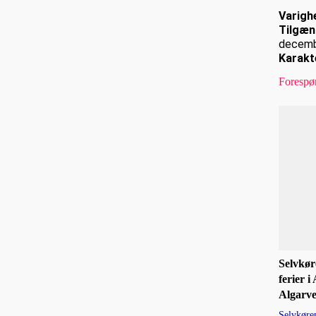
Varigh
Tilgæn
decem
Karakt
Forespø
Selvkø
ferier i
Algarv
Selvkøre