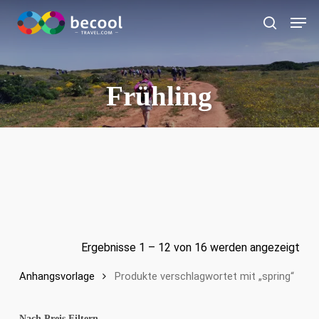
Zum
Spei
Hauptinhalt
Suche
springen
Frühling
Ergebnisse 1 – 12 von 16 werden angezeigt
Anhangsvorlage
Produkte verschlagwortet mit „spring“
Nach Preis Filtern