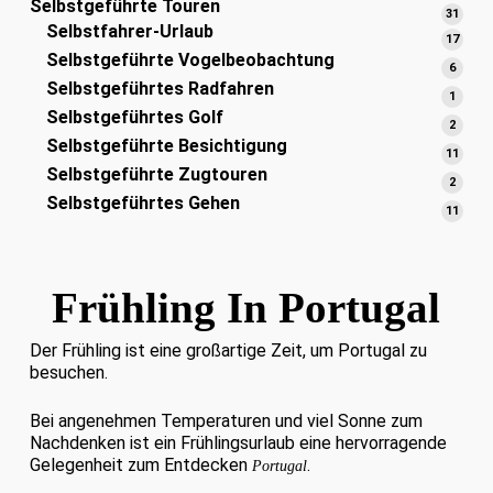
Selbstgeführte Touren
Produ
31
31
Selbstfahrer-Urlaub
Prod
17
17
Selbstgeführte Vogelbeobachtung
Prod
6
6
Selbstgeführtes Radfahren
Produ
1
1
Selbstgeführtes Golf
Produ
2
2
Selbstgeführte Besichtigung
Produ
11
11
Selbstgeführte Zugtouren
Prod
2
2
Selbstgeführtes Gehen
Produ
11
11
Prod
Frühling In Portugal
Der Frühling ist eine großartige Zeit, um Portugal zu
besuchen.
Bei angenehmen Temperaturen und viel Sonne zum
Nachdenken ist ein Frühlingsurlaub eine hervorragende
Gelegenheit zum Entdecken
.
Portugal