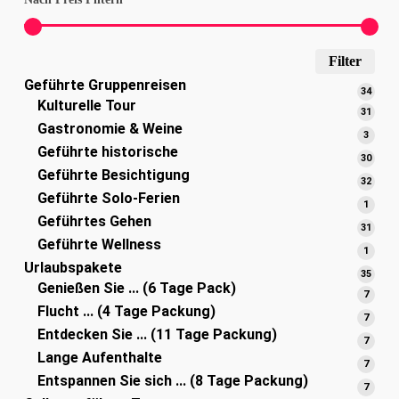
Min
Max
Filter
Geführte Gruppenreisen
Pre
Pre
34
34
Kulturelle Tour
Prod
31
31
Gastronomie & Weine
Prod
3
3
Geführte historische
Produ
30
30
Geführte Besichtigung
Prod
32
32
Geführte Solo-Ferien
Prod
1
1
Geführtes Gehen
Produ
31
31
Geführte Wellness
Prod
1
1
Urlaubspakete
Produ
35
35
Genießen Sie ... (6 Tage Pack)
Prod
7
7
Flucht ... (4 Tage Packung)
Produ
7
7
Entdecken Sie ... (11 Tage Packung)
Produ
7
7
Lange Aufenthalte
Produ
7
7
Entspannen Sie sich ... (8 Tage Packung)
Produ
7
7