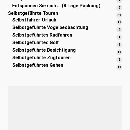
7
Entspannen Sie sich ... (8 Tage Packung)
Produ
7
7
Selbstgeführte Touren
Produ
31
31
Selbstfahrer-Urlaub
Prod
17
17
Selbstgeführte Vogelbeobachtung
Prod
6
6
Selbstgeführtes Radfahren
Produ
1
1
Selbstgeführtes Golf
Produ
2
2
Selbstgeführte Besichtigung
Produ
11
11
Selbstgeführte Zugtouren
Prod
2
2
Selbstgeführtes Gehen
Produ
11
11
Prod