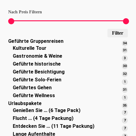
Nach Preis Filtern
Min
Max
Filter
Geführte Gruppenreisen
Pre
Pre
34
34
Kulturelle Tour
Prod
31
31
Gastronomie & Weine
Prod
3
3
Geführte historische
Produ
30
30
Geführte Besichtigung
Prod
32
32
Geführte Solo-Ferien
Prod
1
1
Geführtes Gehen
Produ
31
31
Geführte Wellness
Prod
1
1
Urlaubspakete
Produ
35
35
Genießen Sie ... (6 Tage Pack)
Prod
7
7
Flucht ... (4 Tage Packung)
Produ
7
7
Entdecken Sie ... (11 Tage Packung)
Produ
7
7
Lange Aufenthalte
Produ
7