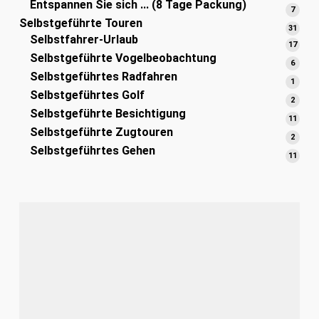
Entspannen Sie sich ... (8 Tage Packung)
Produ
7
7
Selbstgeführte Touren
Produ
31
31
Selbstfahrer-Urlaub
Prod
17
17
Selbstgeführte Vogelbeobachtung
Prod
6
6
Selbstgeführtes Radfahren
Produ
1
1
Selbstgeführtes Golf
Produ
2
2
Selbstgeführte Besichtigung
Produ
11
11
Selbstgeführte Zugtouren
Prod
2
2
Selbstgeführtes Gehen
Produ
11
11
Prod