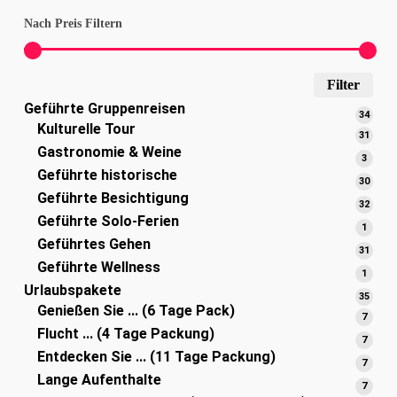
Nach Preis Filtern
Min
Max
Filter
Geführte Gruppenreisen
Pre
Pre
34
34
Kulturelle Tour
Prod
31
31
Gastronomie & Weine
Prod
3
3
Geführte historische
Produ
30
30
Geführte Besichtigung
Prod
32
32
Geführte Solo-Ferien
Prod
1
1
Geführtes Gehen
Produ
31
31
Geführte Wellness
Prod
1
1
Urlaubspakete
Produ
35
35
Genießen Sie ... (6 Tage Pack)
Prod
7
7
Flucht ... (4 Tage Packung)
Produ
7
7
Entdecken Sie ... (11 Tage Packung)
Produ
7
7
Lange Aufenthalte
Produ
7
7