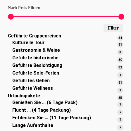
Nach Preis Filtern
Min
Max
Filter
Geführte Gruppenreisen
Pre
Pre
34
34
Kulturelle Tour
Prod
31
31
Gastronomie & Weine
Prod
3
3
Geführte historische
Produ
30
30
Geführte Besichtigung
Prod
32
32
Geführte Solo-Ferien
Prod
1
1
Geführtes Gehen
Produ
31
31
Geführte Wellness
Prod
1
1
Urlaubspakete
Produ
35
35
Genießen Sie ... (6 Tage Pack)
Prod
7
7
Flucht ... (4 Tage Packung)
Produ
7
7
Entdecken Sie ... (11 Tage Packung)
Produ
7
7
Lange Aufenthalte
Produ
7
7