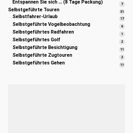
Entspannen Sie sich ... (8 Tage Packung)
Produ
7
7
Selbstgeführte Touren
Produ
31
31
Selbstfahrer-Urlaub
Prod
17
17
Selbstgeführte Vogelbeobachtung
Prod
6
6
Selbstgeführtes Radfahren
Produ
1
1
Selbstgeführtes Golf
Produ
2
2
Selbstgeführte Besichtigung
Produ
11
11
Selbstgeführte Zugtouren
Prod
2
2
Selbstgeführtes Gehen
Produ
11
11
Prod