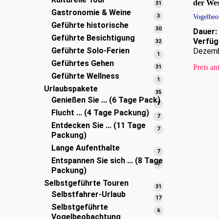
Produkte
der Wes
31
31
Gastronomie & Weine
Produkte
3
3
Vogelbeo
Geführte historische
Produkte
30
30
Dauer:
Geführte Besichtigung
Produkte
Verfüg
32
32
Geführte Solo-Ferien
Dezem
Produkte
1
1
Geführtes Gehen
Produkt
31
Preis an
31
Geführte Wellness
Produkte
1
1
Urlaubspakete
Produkt
35
35
Genießen Sie ... (6 Tage Pack)
Produkte
7
7
Flucht ... (4 Tage Packung)
Produkte
7
7
Entdecken Sie ... (11 Tage
Produkte
7
7
Packung)
Produkte
Lange Aufenthalte
7
7
Entspannen Sie sich ... (8 Tage
Produkte
7
7
Packung)
Produkte
Selbstgeführte Touren
31
31
Selbstfahrer-Urlaub
Produkte
17
17
Selbstgeführte
Produkte
6
6
Vogelbeobachtung