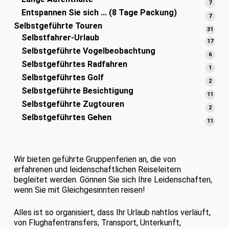
7
7
Entspannen Sie sich ... (8 Tage Packung)
Produ
7
7
Selbstgeführte Touren
Produ
31
31
Selbstfahrer-Urlaub
Prod
17
17
Selbstgeführte Vogelbeobachtung
Prod
6
6
Selbstgeführtes Radfahren
Produ
1
1
Selbstgeführtes Golf
Produ
2
2
Selbstgeführte Besichtigung
Produ
11
11
Selbstgeführte Zugtouren
Prod
2
2
Selbstgeführtes Gehen
Produ
11
11
Prod
Wir bieten geführte Gruppenferien an, die von
erfahrenen und leidenschaftlichen Reiseleitern
begleitet werden. Gönnen Sie sich Ihre Leidenschaften,
wenn Sie mit Gleichgesinnten reisen!
Alles ist so organisiert, dass Ihr Urlaub nahtlos verläuft,
von Flughafentransfers, Transport, Unterkunft,