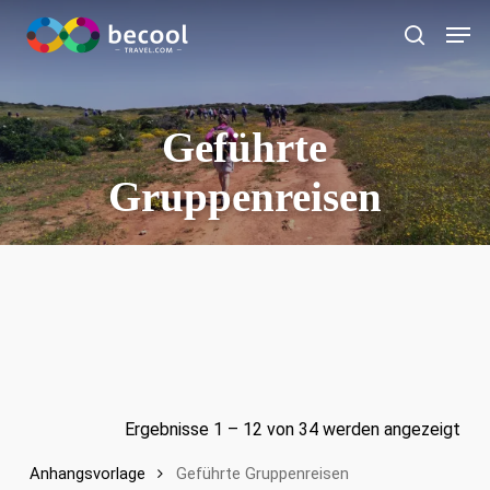
Zum
Spei
Hauptinhalt
Suche
springen
Geführte
Gruppenreisen
Ergebnisse 1 – 12 von 34 werden angezeigt
Anhangsvorlage
Geführte Gruppenreisen