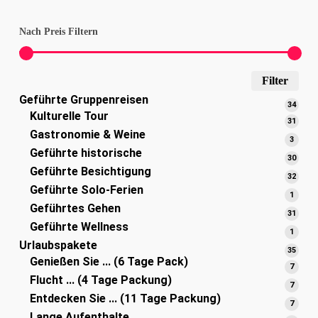
Nach Preis Filtern
Min
Max
Filter
Geführte Gruppenreisen
Pre
Pre
34
34
Kulturelle Tour
Prod
31
31
Gastronomie & Weine
Prod
3
3
Geführte historische
Produ
30
30
Geführte Besichtigung
Prod
32
32
Geführte Solo-Ferien
Prod
1
1
Geführtes Gehen
Produ
31
31
Geführte Wellness
Prod
1
1
Urlaubspakete
Produ
35
35
Genießen Sie ... (6 Tage Pack)
Prod
7
7
Flucht ... (4 Tage Packung)
Produ
7
7
Entdecken Sie ... (11 Tage Packung)
Produ
7
7
Lange Aufenthalte
Produ