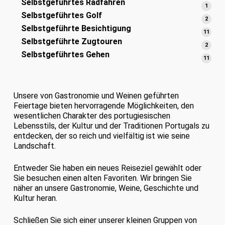
Selbstgeführtes Radfahren
Produ
1
1
Selbstgeführtes Golf
Produ
2
2
Selbstgeführte Besichtigung
Produ
11
11
Selbstgeführte Zugtouren
Prod
2
2
Selbstgeführtes Gehen
Produ
11
11
Prod
Unsere von Gastronomie und Weinen geführten
Feiertage bieten hervorragende Möglichkeiten, den
wesentlichen Charakter des portugiesischen
Lebensstils, der Kultur und der Traditionen Portugals zu
entdecken, der so reich und vielfältig ist wie seine
Landschaft.
Entweder Sie haben ein neues Reiseziel gewählt oder
Sie besuchen einen alten Favoriten. Wir bringen Sie
näher an unsere Gastronomie, Weine, Geschichte und
Kultur heran.
Schließen Sie sich einer unserer kleinen Gruppen von