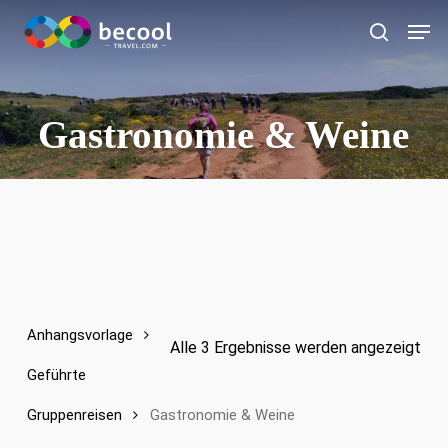
Zum
Spei
Hauptinhalt
Suche
springen
Gastronomie & Weine
Anhangsvorlage
Alle 3 Ergebnisse werden angezeigt
Geführte
Gruppenreisen
Gastronomie & Weine