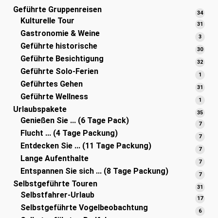
Geführte Gruppenreisen
34
34
Kulturelle Tour
Prod
31
31
Gastronomie & Weine
Prod
3
3
Geführte historische
Produ
30
30
Geführte Besichtigung
Prod
32
32
Geführte Solo-Ferien
Prod
1
1
Geführtes Gehen
Produ
31
31
Geführte Wellness
Prod
1
1
Urlaubspakete
Produ
35
35
Genießen Sie ... (6 Tage Pack)
Prod
7
7
Flucht ... (4 Tage Packung)
Produ
7
7
Entdecken Sie ... (11 Tage Packung)
Produ
7
7
Lange Aufenthalte
Produ
7
7
Entspannen Sie sich ... (8 Tage Packung)
Produ
7
7
Selbstgeführte Touren
Produ
31
31
Selbstfahrer-Urlaub
Prod
17
17
Selbstgeführte Vogelbeobachtung
Prod
6
6