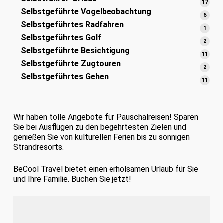
Prod
17
17
Selbstgeführte Vogelbeobachtung
Prod
6
6
Selbstgeführtes Radfahren
Produ
1
1
Selbstgeführtes Golf
Produ
2
2
Selbstgeführte Besichtigung
Produ
11
11
Selbstgeführte Zugtouren
Prod
2
2
Selbstgeführtes Gehen
Produ
11
11
Prod
Wir haben tolle Angebote für Pauschalreisen! Sparen
Sie bei Ausflügen zu den begehrtesten Zielen und
genießen Sie von kulturellen Ferien bis zu sonnigen
Strandresorts.
BeCool Travel bietet einen erholsamen Urlaub für Sie
und Ihre Familie. Buchen Sie jetzt!