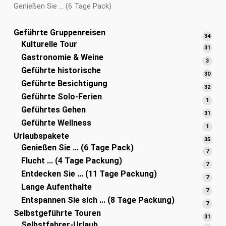
Genießen Sie ... (6 Tage Pack)
Geführte Gruppenreisen
34
34
Kulturelle Tour
Prod
31
31
Gastronomie & Weine
Prod
3
3
Geführte historische
Produ
30
30
Geführte Besichtigung
Prod
32
32
Geführte Solo-Ferien
Prod
1
1
Geführtes Gehen
Produ
31
31
Geführte Wellness
Prod
1
1
Urlaubspakete
Produ
35
35
Genießen Sie ... (6 Tage Pack)
Prod
7
7
Flucht ... (4 Tage Packung)
Produ
7
7
Entdecken Sie ... (11 Tage Packung)
Produ
7
7
Lange Aufenthalte
Produ
7
7
Entspannen Sie sich ... (8 Tage Packung)
Produ
7
7
Selbstgeführte Touren
Produ
31
31
Selbstfahrer-Urlaub