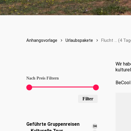
Anhangsvorlage
Urlaubspakete
Flucht ... (4 T
Wir hab
kulture
Nach Preis Filtern
BeCool 
Min.
Max.
Filter
Preis
Preis
Geführte Gruppenreisen
34
34
Kulturelle Tour