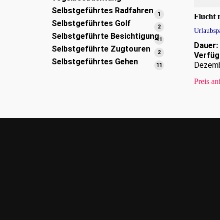
Produkte
Selbstgeführtes Radfahren
1
1
Flucht 
Selbstgeführtes Golf
Produkt
2
2
Urlaubsp
Selbstgeführte Besichtigung
Produkte
11
11
Dauer:
Selbstgeführte Zugtouren
Produkte
2
2
Verfüg
Selbstgeführtes Gehen
Produkte
Dezem
11
11
Produkte
Preis an