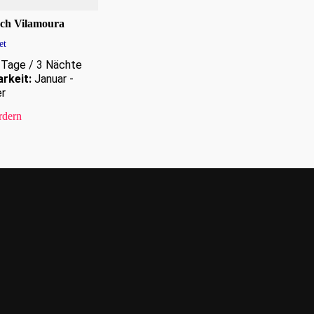
ach Vilamoura
et
Tage / 3 Nächte
rkeit:
Januar -
r
rdern