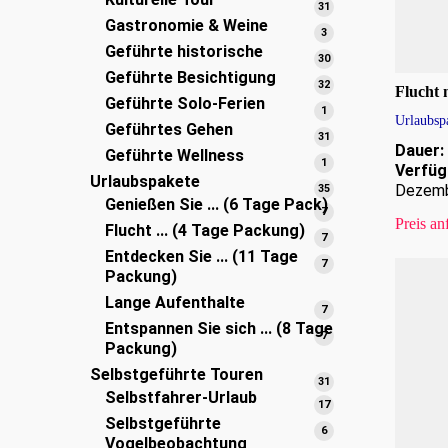
Produkte
31
31
Gastronomie & Weine
Produkte
3
3
Geführte historische
Produkte
30
30
Geführte Besichtigung
Produkte
32
32
Flucht 
Geführte Solo-Ferien
Produkte
1
1
Urlaubsp
Geführtes Gehen
Produkt
31
31
Dauer:
Geführte Wellness
Produkte
1
1
Verfüg
Urlaubspakete
Produkt
35
Dezem
35
Genießen Sie ... (6 Tage Pack)
Produkte
7
7
Preis an
Flucht ... (4 Tage Packung)
Produkte
7
7
Entdecken Sie ... (11 Tage
Produkte
7
7
Packung)
Produkte
Lange Aufenthalte
7
7
Entspannen Sie sich ... (8 Tage
Produkte
7
7
Packung)
Produkte
Selbstgeführte Touren
31
31
Selbstfahrer-Urlaub
Produkte
17
17
Selbstgeführte
Produkte
6
6
Vogelbeobachtung