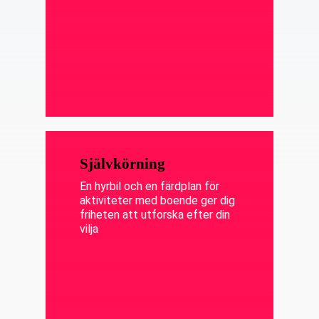
Självkörning
En hyrbil och en färdplan för
aktiviteter med boende ger dig
friheten att utforska efter din
vilja