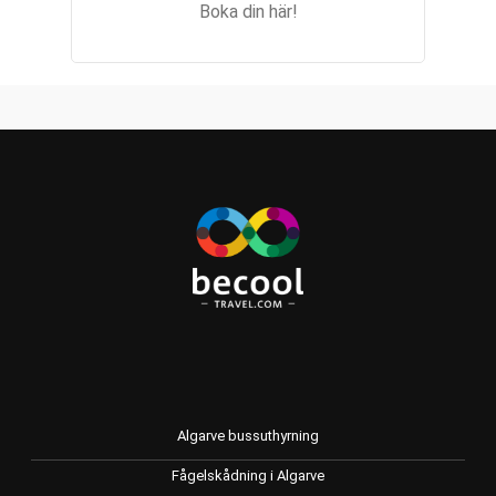
Boka din här!
Algarve bussuthyrning
Fågelskådning i Algarve