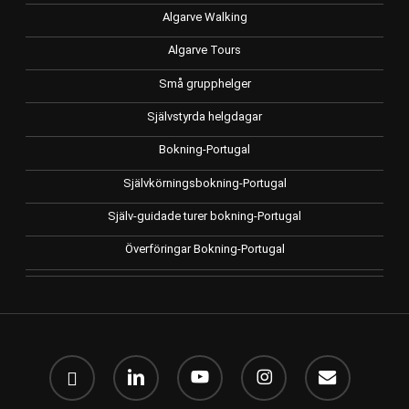
Algarve Walking
Algarve Tours
Små grupphelger
Självstyrda helgdagar
Bokning-Portugal
Självkörningsbokning-Portugal
Själv-guidade turer bokning-Portugal
Överföringar Bokning-Portugal
Facebook
linkedin
Youtube
Instagram
e-
post