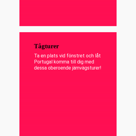
Tågturer
Ta en plats vid fönstret och låt
Portugal komma till dig med
dessa oberoende järnvägsturer!