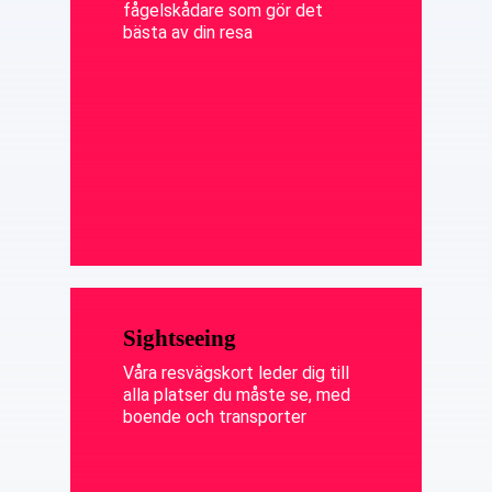
fågelskådare som gör det
bästa av din resa
Sightseeing
Våra resvägskort leder dig till
alla platser du måste se, med
boende och transporter