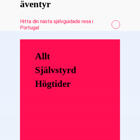
äventyr
Hitta din nästa självguidade resa i
Portugal
Allt
Självstyrd
Högtider