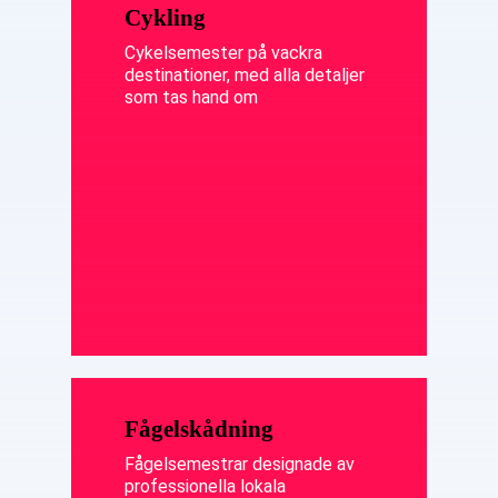
Cykling
Cykelsemester på vackra
destinationer, med alla detaljer
som tas hand om
Fågelskådning
Fågelsemestrar designade av
professionella lokala