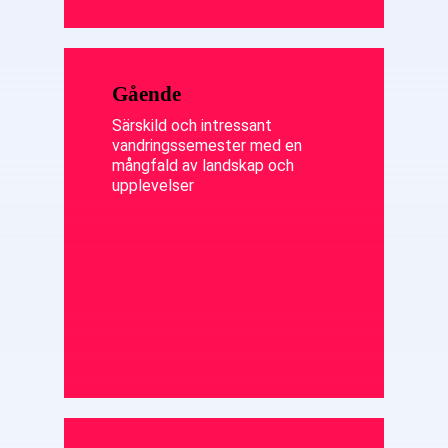
Gående
Särskild och intressant
vandringssemester med en
mångfald av landskap och
upplevelser