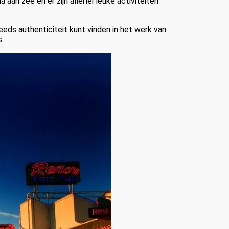
 aan zee en er zijn allerlei leuke activiteiten
eds authenticiteit kunt vinden in het werk van
.