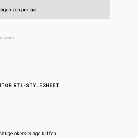
agen zon per jaar
pakketten
DITOR RTL-STYLESHEET
tige okerkleurige kliffen.