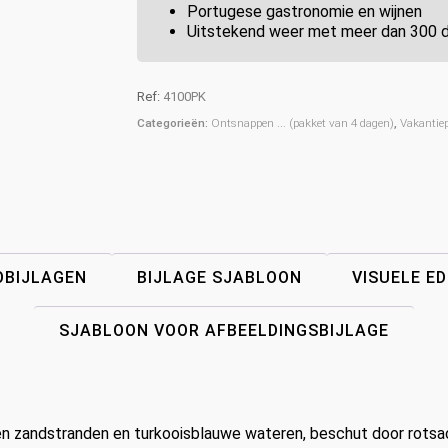
Portugese gastronomie en wijnen
Uitstekend weer met meer dan 300 d
Ref:
4100PK
Categorieën:
Ontsnappen ... (pakket van 4 dagen)
,
Vakantie
OBIJLAGEN
BIJLAGE SJABLOON
VISUELE E
SJABLOON VOOR AFBEELDINGSBIJLAGE
en zandstranden en turkooisblauwe wateren, beschut door rotsach