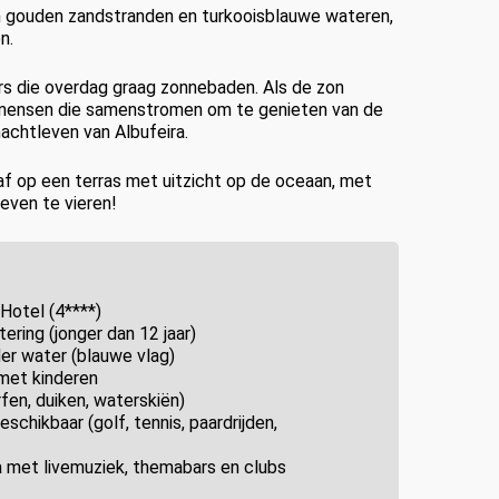
jn gouden zandstranden en turkooisblauwe wateren,
n.
s die overdag graag zonnebaden. Als de zon
 mensen die samenstromen om te genieten van de
nachtleven van Albufeira.
 af op een terras met uitzicht op de oceaan, met
even te vieren!
Hotel (4****)
tering (jonger dan 12 jaar)
er water (blauwe vlag)
 met kinderen
en, duiken, waterskiën)
schikbaar (golf, tennis, paardrijden,
a met livemuziek, themabars en clubs