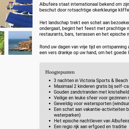
Albufeira staat internationaal bekend om zi
beschut door rotsachtige okerkleurige kliffe
Het landschap trekt een schat aan bezoeker
ondergaat, begint het feest met prachtige
restaurants, bars, terrassen en het epische 
Rond uw dagen van vrije tijd en ontspanning
een vers drankje op uw hand, om het goede l
Hoogtepunten
3 nachten in Victoria Sports & Beach 
Maximaal 2 kinderen gratis bij self-ca
Gouden zandstranden met kristalheld
Veilige en leuke sfeer voor gezinnen
Geweldig voor watersporten (windsurf
Een schat aan vakantie-activiteiten be
waterparken)
Het epische nachtleven van Albufeir
Een regio rijk aan erfgoed en traditie