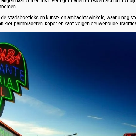
angen naar zon en rust. Veel golfbanen strekken zich uit tot bijna
jnbomen.
 de stadsboetieks en kunst- en ambachtswinkels, waar u nog ste
 klei, palmbladeren, koper en kant volgen eeuwenoude tradities