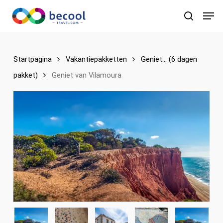
Ga
Men
naar
zoeken
de
hoofdinhoud
Startpagina
Vakantiepakketten
Geniet... (6 dagen
pakket)
Geniet van Vilamoura