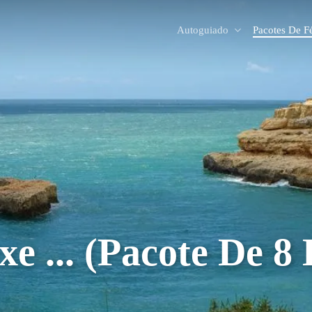
Autoguiado
Pacotes De Fé
xe ... (pacote De 8 