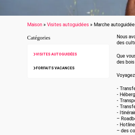
Maison
»
Visites autoguidées
»
Marche autoguidée
Nous avo
Catégories
des cult
VISITES AUTOGUIDÉES
Que vous
des bois
FORFAITS VACANCES
Voyagez 
- Transf
- Héber
- Transp
- Transf
- Itinér
– Roadbo
- Hotlin
– des con