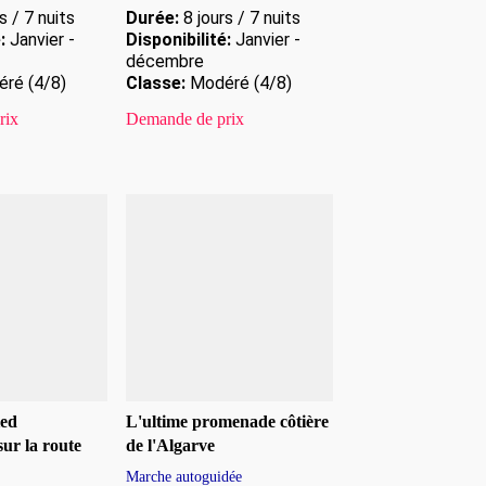
s / 7 nuits
Durée:
8 jours / 7 nuits
:
Janvier -
Disponibilité:
Janvier -
décembre
ré (4/8)
Classe:
Modéré (4/8)
rix
Demande de prix
ied
L'ultime promenade côtière
ur la route
de l'Algarve
Marche autoguidée