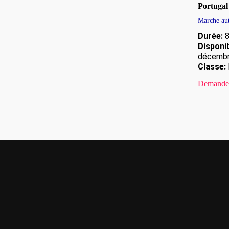
Portugal
Marche au
Durée:
8
Disponib
décemb
Classe:
Demande 