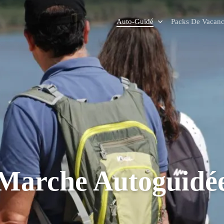
Auto-Guidé
Packs De Vacanc
Marche Autoguidé