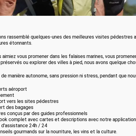
ns rassemblé quelques-unes des meilleures visites pédestres a
ures étonnants.
 aimiez vous promener dans les falaises marines, vous promener 
 préservés ou explorer des villes à pied, nous avons quelque ch
de manière autonome, sans pression ni stress, pendant que nous
erts aéroport
gement
ort vers les sites pédestres
ert des bagages
aires conçus par des guides professionnels
ok complet avec cartes et descriptions avec notre applicatio
e d'assistance 24h / 24
seils gourmands sur la nourriture, les vins et la culture.