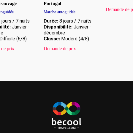
 sauvage
Portugal
Demande de p
toguidée
Marche autoguidée
 jours / 7 nuits
Durée:
8 jours / 7 nuits
ilité:
Janvier -
Disponibilité:
Janvier -
re
décembre
Difficile (6/8)
Classe:
Modéré (4/8)
de prix
Demande de prix