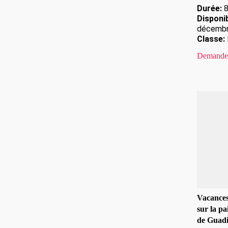
Durée:
8
Disponib
décemb
Classe:
Demande 
Vacances
sur la p
de Guad