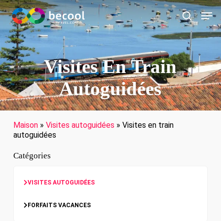
Passer
Men
au
recherch
contenu
principal
Visites En Train
Autoguidées
Maison
»
Visites autoguidées
»
Visites en train
autoguidées
Catégories
VISITES AUTOGUIDÉES
FORFAITS VACANCES