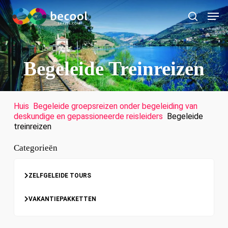
Ga
Men
naar
zoeken
de
hoofdinhoud
Begeleide Treinreizen
Huis
​
Begeleide groepsreizen onder begeleiding van
deskundige en gepassioneerde reisleiders
​
Begeleide
treinreizen
Categorieën
ZELFGELEIDE TOURS
VAKANTIEPAKKETTEN