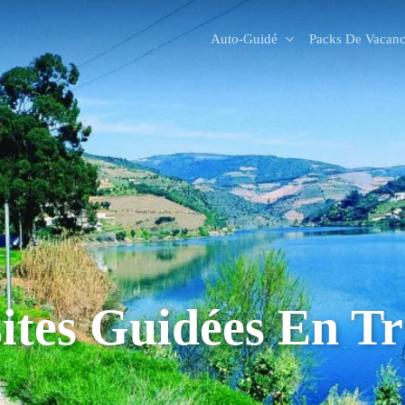
Auto-Guidé
Packs De Vacanc
sites Guidées En Tr