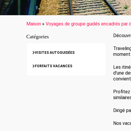
Maison
»
Voyages de groupe guidés encadrés par d
Découvre
Catégories
Travelin
VISITES AUTOGUIDÉES
moment 
FORFAITS VACANCES
Les itin
d'une de
convient
Profitez
similaire
Dirigé p
Nos vaca