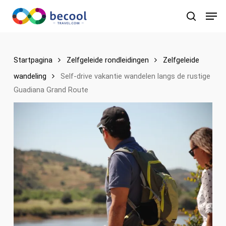
Ga
Men
naar
zoeken
de
hoofdinhoud
Startpagina
Zelfgeleide rondleidingen
Zelfgeleide
wandeling
Self-drive vakantie wandelen langs de rustige
Guadiana Grand Route