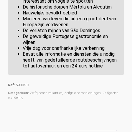
interessant om vogels te spotten
De historische dorpen Mértola en Alcoutim
Nauwelijks bevolkt gebied
Manieren van leven die uit een groot deel van
Europa zijn verdwenen
De verlaten mijnen van São Domingos
De geweldige Portugese gastronomie en
wijnen
Vrije dag voor onafhankelijke verkenning
Bevat alle informatie en diensten die u nodig
heeft, van gedetailleerde routebeschrijvingen
tot autoverhuur, en een 24-uurs hotline
Ref:
5900SC
Categorieën:
Zelfrijdende vakanties
,
Zelfgeleide rondleidingen
,
Zelfgeleide
wandeling