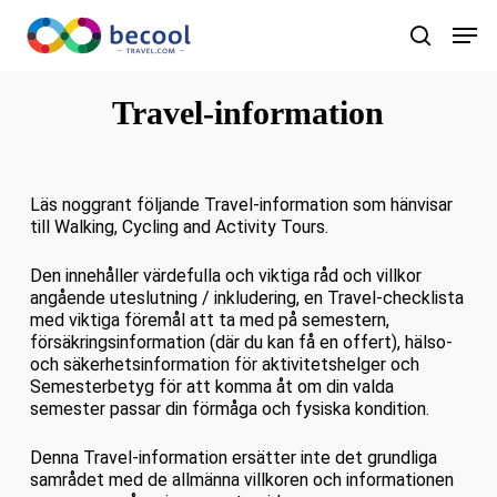
Hoppa
Men
till
Hem
»
Travel-information som hänvisar till promenader,
Sök
huvudinnehåll
cykling och aktivitetsturer
Travel-information
Läs noggrant följande Travel-information som hänvisar
till Walking, Cycling and Activity Tours.
Den innehåller värdefulla och viktiga råd och villkor
angående uteslutning / inkludering, en Travel-checklista
med viktiga föremål att ta med på semestern,
försäkringsinformation (där du kan få en offert), hälso-
och säkerhetsinformation för aktivitetshelger och
Semesterbetyg för att komma åt om din valda
semester passar din förmåga och fysiska kondition.
Denna Travel-information ersätter inte det grundliga
samrådet med de allmänna villkoren och informationen