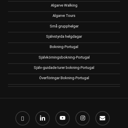
Algarve Walking
Algarve Tours
Små grupphelger
Självstyrda helgdagar
Bokning-Portugal
Självkörningsbokning-Portugal
Själv-guidade turer bokning-Portugal
Överföringar Bokning-Portugal
Facebook
linkedin
Youtube
Instagram
e-
post