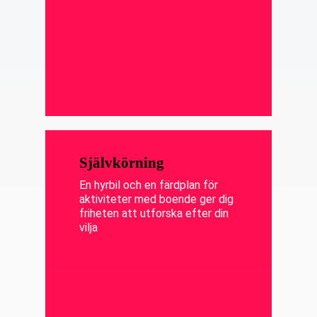
Självkörning
En hyrbil och en färdplan för
aktiviteter med boende ger dig
friheten att utforska efter din
vilja