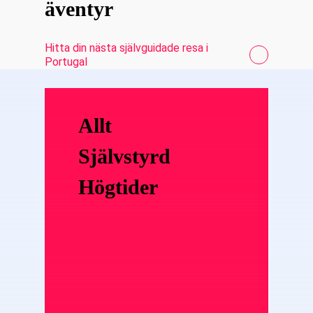
äventyr
Hitta din nästa självguidade resa i
Portugal
Allt
Självstyrd
Högtider