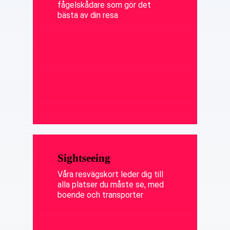
fågelskådare som gör det
bästa av din resa
Sightseeing
Våra resvägskort leder dig till
alla platser du måste se, med
boende och transporter