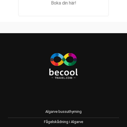
Boka din här!
Algarve bussuthyrning
Fågelskådning i Algarve