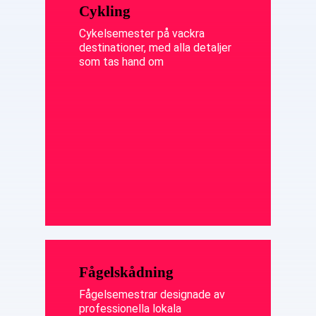
Cykling
Cykelsemester på vackra
destinationer, med alla detaljer
som tas hand om
Fågelskådning
Fågelsemestrar designade av
professionella lokala