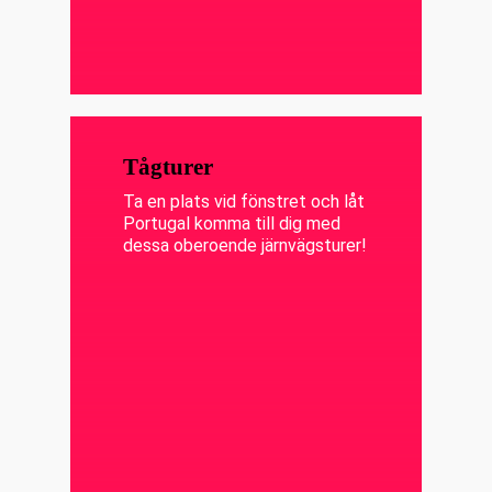
Tågturer
Ta en plats vid fönstret och låt
Portugal komma till dig med
dessa oberoende järnvägsturer!