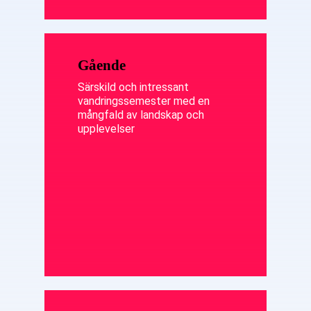
Gående
Särskild och intressant
vandringssemester med en
mångfald av landskap och
upplevelser