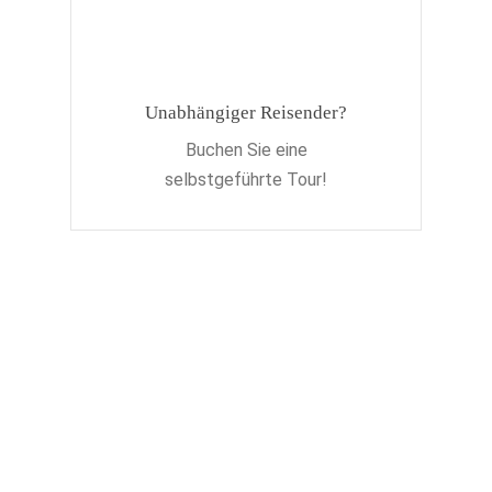
Unabhängiger Reisender?
Buchen Sie eine
selbstgeführte Tour!
Lassen Sie sich regelmäßig
inspirieren!
Melden Sie sich an, um unseren
Newsletter zu erhalten