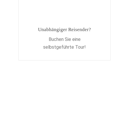
Unabhängiger Reisender?
Buchen Sie eine
selbstgeführte Tour!
Lassen Sie sich regelmäßig
inspirieren!
Melden Sie sich an, um unseren
Newsletter zu erhalten