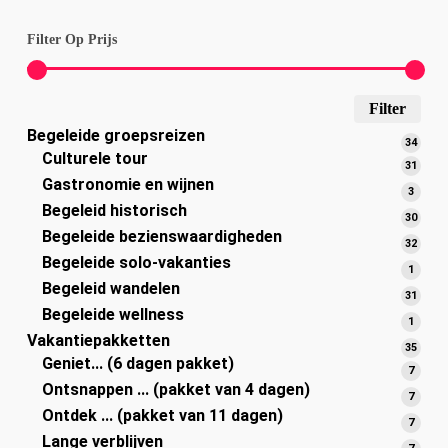
Filter Op Prijs
Voo
Wie
Filter
Begeleide groepsreizen
teks
we
34
34
Culturele tour
prod
31
31
zijn
Gastronomie en wijnen
prod
3
3
Begeleid historisch
produ
30
30
Begeleide bezienswaardigheden
prod
32
32
Begeleide solo-vakanties
prod
1-
1
Begeleid wandelen
produ
31
31
Begeleide wellness
prod
1-
1
Vakantiepakketten
produ
35
35
Geniet... (6 dagen pakket)
prod
7
7
Ontsnappen ... (pakket van 4 dagen)
produ
7
7
Ontdek ... (pakket van 11 dagen)
produ
7
7
Lange verblijven
produ
7