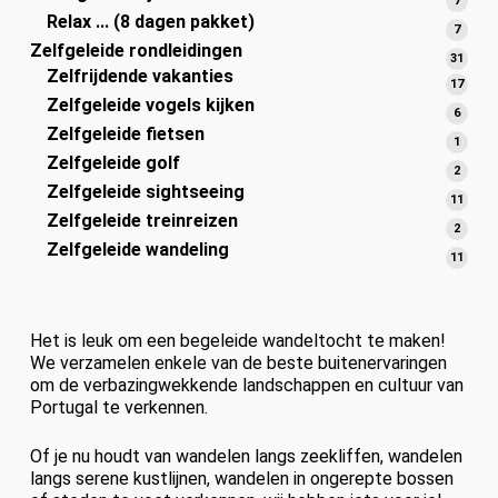
7
Relax ... (8 dagen pakket)
produ
7
7
Zelfgeleide rondleidingen
produ
31
31
Zelfrijdende vakanties
prod
17
17
Zelfgeleide vogels kijken
prod
6
6
Zelfgeleide fietsen
produ
1-
1
Zelfgeleide golf
produ
2
2
Zelfgeleide sightseeing
produ
11
11
Zelfgeleide treinreizen
prod
2
2
Zelfgeleide wandeling
produ
11
11
prod
Het is leuk om een begeleide wandeltocht te maken!
We verzamelen enkele van de beste buitenervaringen
om de verbazingwekkende landschappen en cultuur van
Portugal te verkennen.
Of je nu houdt van wandelen langs zeekliffen, wandelen
langs serene kustlijnen, wandelen in ongerepte bossen