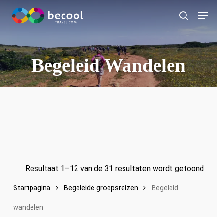
Ga
Men
naar
zoeken
de
hoofdinhoud
Begeleid Wandelen
Resultaat 1–12 van de 31 resultaten wordt getoond
Startpagina
Begeleide groepsreizen
Begeleid
wandelen