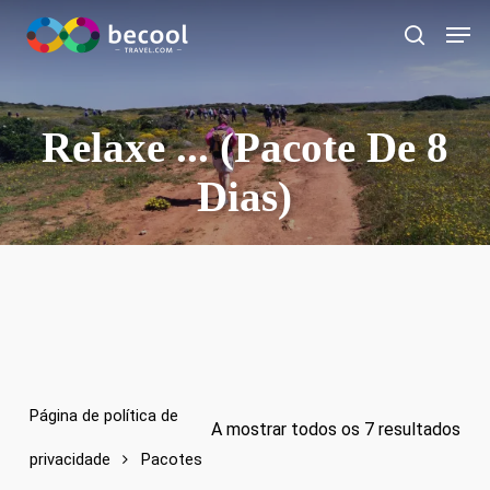
Ir
Card
para
procurar
o
conteúdo
principal
Relaxe ... (pacote De 8
Dias)
Página de política de
A mostrar todos os 7 resultados
privacidade
Pacotes