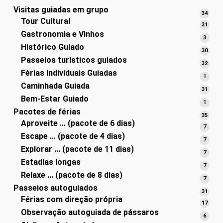
Visitas guiadas em grupo
34
34
Tour Cultural
produ
31
31
Gastronomia e Vinhos
produ
3
3
Histórico Guiado
produ
30
30
Passeios turísticos guiados
produ
32
32
Férias Individuais Guiadas
produ
1
1
Caminhada Guiada
produ
31
31
Bem-Estar Guiado
produ
1
1
Pacotes de férias
produ
35
35
Aproveite ... (pacote de 6 dias)
produ
7
7
Escape ... (pacote de 4 dias)
produ
7
7
Explorar ... (pacote de 11 dias)
produ
7
7
Estadias longas
produ
7
7
Relaxe ... (pacote de 8 dias)
produ
7
7
Passeios autoguiados
produ
31
31
Férias com direção própria
produ
17
17
Observação autoguiada de pássaros
produ
6
6