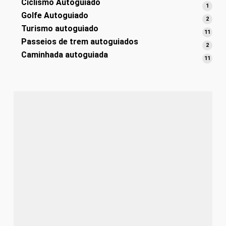
Ciclismo Autoguiado
produ
1
1
Golfe Autoguiado
produ
2
2
Turismo autoguiado
produ
11
11
Passeios de trem autoguiados
produ
2
2
Caminhada autoguiada
produ
11
11
produ