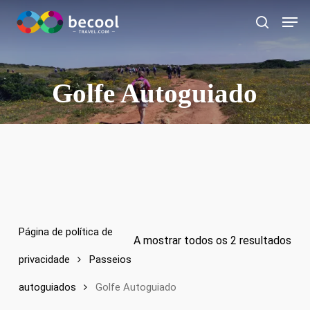
Ir
Card
para
procurar
o
conteúdo
principal
Golfe Autoguiado
Página de política de
A mostrar todos os 2 resultados
privacidade
Passeios
autoguiados
Golfe Autoguiado