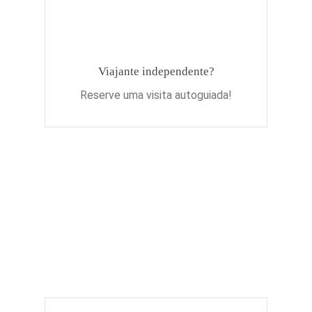
Viajante independente?
Reserve uma visita autoguiada!
Obtenha inspiração
regularmente!
Inscreva-se para receber nosso
boletim informativo