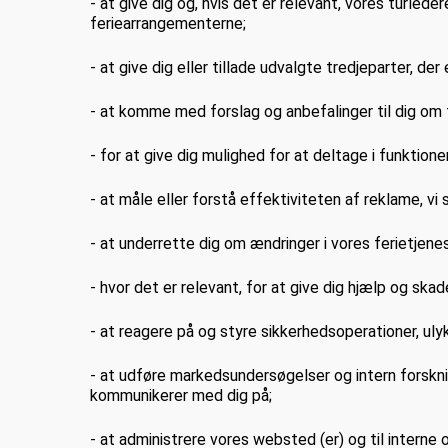
- at give dig og, hvis det er relevant, vores turleder
feriearrangementerne;
- at give dig eller tillade udvalgte tredjeparter, de
- at komme med forslag og anbefalinger til dig om tj
- for at give dig mulighed for at deltage i funktion
- at måle eller forstå effektiviteten af reklame, vi 
- at underrette dig om ændringer i vores ferietjenes
- hvor det er relevant, for at give dig hjælp og sk
- at reagere på og styre sikkerhedsoperationer, ul
- at udføre markedsundersøgelser og intern forskni
kommunikerer med dig på;
- at administrere vores websted (er) og til interne 