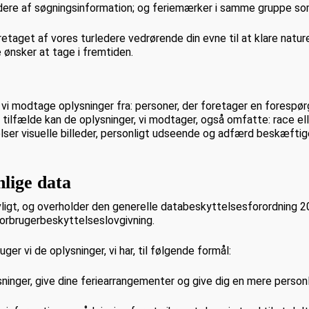
ydere af søgningsinformation; og feriemærker i samme gruppe so
taget af vores turledere vedrørende din evne til at klare naturen
 ønsker at tage i fremtiden.
vi modtage oplysninger fra: personer, der foretager en forespørg
 tilfælde kan de oplysninger, vi modtager, også omfatte: race elle
er visuelle billeder, personligt udseende og adfærd beskæftige
lige data
ovligt, og overholder den generelle databeskyttelsesforordning 2
forbrugerbeskyttelseslovgivning.
er vi de oplysninger, vi har, til følgende formål:
sninger, give dine feriearrangementer og give dig en mere personl