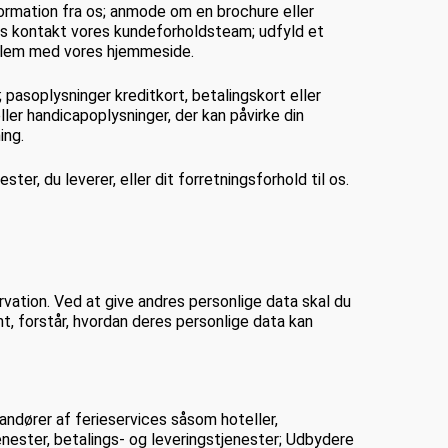
nformation fra os; anmode om en brochure eller
ra os kontakt vores kundeforholdsteam; udfyld et
oblem med vores hjemmeside.
; pasoplysninger kreditkort, betalingskort eller
ler handicapoplysninger, der kan påvirke din
ing.
r, du leverer, eller dit forretningsforhold til os.
ervation. Ved at give andres personlige data skal du
ant, forstår, hvordan deres personlige data kan
randører af ferieservices såsom hoteller,
nester, betalings- og leveringstjenester; Udbydere