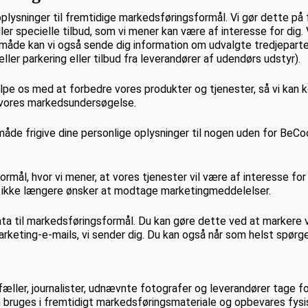
plysninger til fremtidige markedsføringsformål. Vi gør dette på
r specielle tilbud, som vi mener kan være af interesse for dig. Vi
e måde kan vi også sende dig information om udvalgte tredjepart
ller parkering eller tilbud fra leverandører af udendørs udstyr).
jælpe os med at forbedre vores produkter og tjenester, så vi ka
i vores markedsundersøgelse.
n måde frigive dine personlige oplysninger til nogen uden for BeCoo
ormål, hvor vi mener, at vores tjenester vil være af interesse for
 du ikke længere ønsker at modtage marketingmeddelelser.
a til markedsføringsformål. Du kan gøre dette ved at markere vis
arketing-e-mails, vi sender dig. Du kan også når som helst spørg
efæller, journalister, udnævnte fotografer og leverandører tage f
n bruges i fremtidigt markedsføringsmateriale og opbevares fysisk 