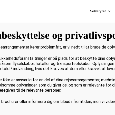
Selvstyret
beskyttelse og privatlivspo
searrangementer kører problemfrit, er vi nødt til at bruge de oplys
sikkerhedsforanstaltninger er på plads for at beskytte dine oplys
åsom flyselskaber, hoteller og transportselskaber. Oplysningerne
 told / indvandring, hvis det kræves af dem eller krævet af love
er ikke er ansvarlig for en del af dine rejsearrangementer, medmi
lsomme oplysninger, som du giver os, og som er relevante for d
eregives til de relevante personer.
brochurer eller informere dig om tilbud i fremtiden, men vi videre