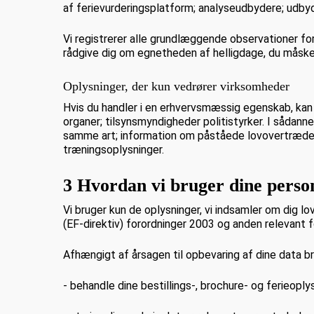
af ferievurderingsplatform; analyseudbydere; udb
Vi registrerer alle grundlæggende observationer fore
rådgive dig om egnetheden af helligdage, du måske
Oplysninger, der kun vedrører virksomheder
Hvis du handler i en erhvervsmæssig egenskab, kan 
organer; tilsynsmyndigheder politistyrker. I sådanne
samme art; information om påståede lovovertrædels
træningsoplysninger.
3 Hvordan vi bruger dine person
Vi bruger kun de oplysninger, vi indsamler om dig l
(EF-direktiv) forordninger 2003 og anden relevant 
Afhængigt af årsagen til opbevaring af dine data brug
- behandle dine bestillings-, brochure- og ferieoply