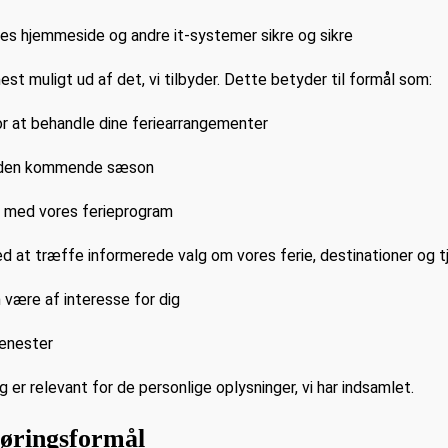
res hjemmeside og andre it-systemer sikre og sikre
est muligt ud af det, vi tilbyder. Dette betyder til formål som:
or at behandle dine feriearrangementer
or den kommende sæson
et med vores ferieprogram
med at træffe informerede valg om vores ferie, destinationer og 
n være af interesse for dig
jenester
ig er relevant for de personlige oplysninger, vi har indsamlet.
føringsformål