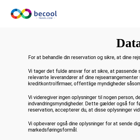
Gå
til
Hjem
»
Fortrolighedspolitik
hovedindhold
Data
Udsolgt
For at behandle din reservation og sikre, at dine rej
Vi tager det fulde ansvar for at sikre, at passende 
relevante leverandører af dine rejsearrangementer s
kreditkontrolfirmaer, offentlige myndigheder såsom
Vi videregiver ingen oplysninger til nogen person, d
indvandringsmyndigheder. Dette gælder også for fø
reservation, accepterer du, at disse oplysninger vid
Vi opbevarer også dine oplysninger for at sende dig 
markedsføringsformål.