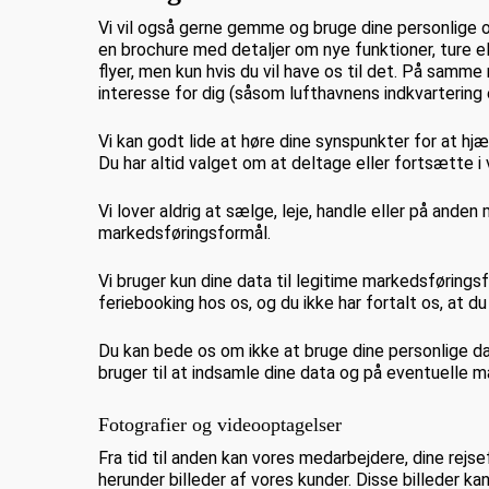
Vi vil også gerne gemme og bruge dine personlige o
en brochure med detaljer om nye funktioner, ture elle
flyer, men kun hvis du vil have os til det. På samm
interesse for dig (såsom lufthavnens indkvartering e
Vi kan godt lide at høre dine synspunkter for at h
Du har altid valget om at deltage eller fortsætte 
Vi lover aldrig at sælge, leje, handle eller på ande
markedsføringsformål.
Vi bruger kun dine data til legitime markedsføringsf
feriebooking hos os, og du ikke har fortalt os, at
Du kan bede os om ikke at bruge dine personlige dat
bruger til at indsamle dine data og på eventuelle m
Fotografier og videooptagelser
Fra tid til anden kan vores medarbejdere, dine rejs
herunder billeder af vores kunder. Disse billeder ka