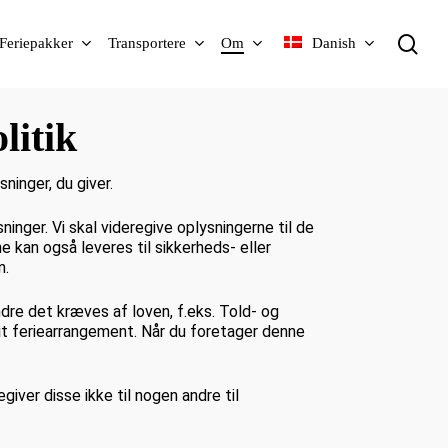
Sø
Feriepakker
Transportere
Om
Danish
litik
ninger, du giver.
ninger. Vi skal videregive oplysningerne til de
 kan også leveres til sikkerheds- eller
n.
ndre det kræves af loven, f.eks. Told- og
it feriearrangement. Når du foretager denne
giver disse ikke til nogen andre til