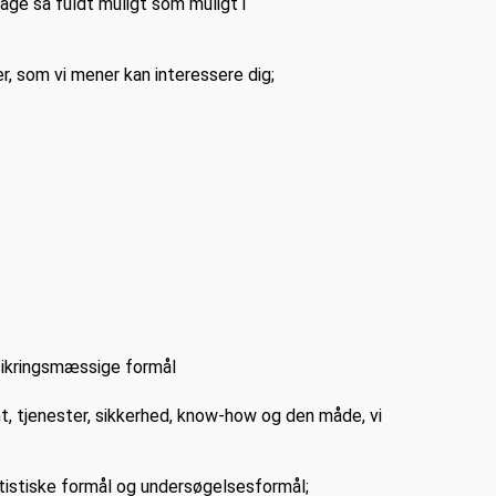
ltage så fuldt muligt som muligt i
ter, som vi mener kan interessere dig;
rsikringsmæssige formål
t, tjenester, sikkerhed, know-how og den måde, vi
tatistiske formål og undersøgelsesformål;