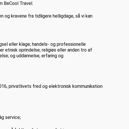
m BeCool Travel.
 og kravene fra tidligere helligdage, så vi kan
sel eller klage; handels- og professionelle
r etnisk oprindelse; religiøs eller anden tro af
lse; og uddannelse, erfaring og
016, privatlivets fred og elektronisk kommunikation
ig service;