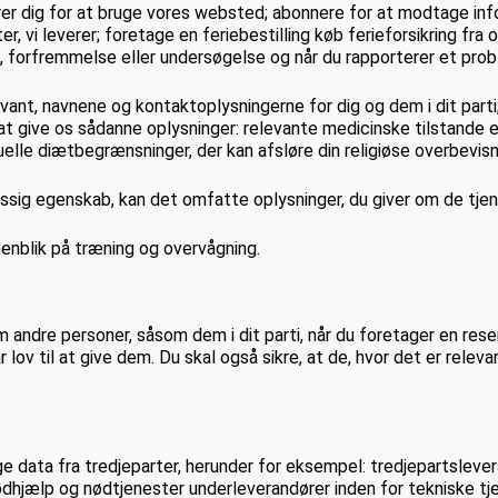
trerer dig for at bruge vores websted; abonnere for at modtage i
er, vi leverer; foretage en feriebestilling køb ferieforsikring f
, forfremmelse eller undersøgelse og når du rapporterer et pr
levant, navnene og kontaktoplysningerne for dig og dem i dit parti
t give os sådanne oplysninger: relevante medicinske tilstande el
uelle diætbegrænsninger, der kan afsløre din religiøse overbevisn
ig egenskab, kan det omfatte oplysninger, du giver om de tjeneste
enblik på træning og overvågning.
om andre personer, såsom dem i dit parti, når du foretager en res
 lov til at give dem. Du skal også sikre, at de, hvor det er relev
ge data fra tredjeparter, herunder for eksempel: tredjepartsleve
dhjælp og nødtjenester underleverandører inden for tekniske tje