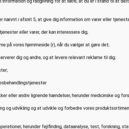
e information og rådgivning for at sikre, at du er i stand til at de
r er nævnt i afsnit 5, at give dig information om varer eller tjenes
enester eller varer, der kan interessere dig;
erne på vores hjemmeside (r), når du vælger at gøre det;
serverer dig og andre, og at levere relevant reklame til dig;
ter;
adesbehandlingstjenester
ykker eller andre lignende hændelser, herunder medicinske og fo
ng og udvikling og at udvikle og forbedre vores produktsortimen
operationer, herunder fejlfinding, dataanalyse, test, forskning, s