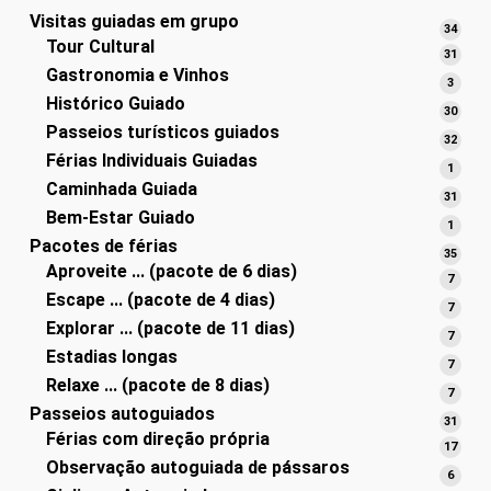
Visitas guiadas em grupo
34
34
Tour Cultural
produ
31
31
Gastronomia e Vinhos
produ
3
3
Histórico Guiado
produ
30
30
Passeios turísticos guiados
produ
32
32
Férias Individuais Guiadas
produ
1
1
Caminhada Guiada
produ
31
31
Bem-Estar Guiado
produ
1
1
Pacotes de férias
produ
35
35
Aproveite ... (pacote de 6 dias)
produ
7
7
Escape ... (pacote de 4 dias)
produ
7
7
Explorar ... (pacote de 11 dias)
produ
7
7
Estadias longas
produ
7
7
Relaxe ... (pacote de 8 dias)
produ
7
7
Passeios autoguiados
produ
31
31
Férias com direção própria
produ
17
17
Observação autoguiada de pássaros
produ
6
6