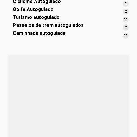
Ciclismo Autoguiado
produ
1
1
Golfe Autoguiado
produ
2
2
Turismo autoguiado
produ
11
11
Passeios de trem autoguiados
produ
2
2
Caminhada autoguiada
produ
11
11
produ