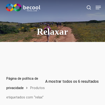
Ir
Card
para
procurar
o
conteúdo
principal
Relaxar
Página de política de
A mostrar todos os 6 resultados
privacidade
Produtos
etiquetados com “relax”