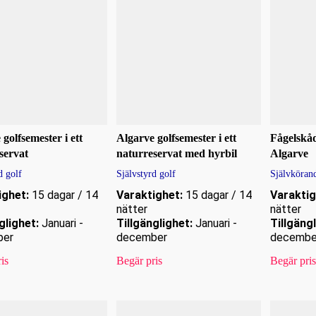
golfsemester i ett
Algarve golfsemester i ett
Fågelskåd
servat
naturreservat med hyrbil
Algarve
d golf
Självstyrd golf
Självköran
ighet:
15 dagar / 14
Varaktighet:
15 dagar / 14
Varaktig
nätter
nätter
glighet:
Januari -
Tillgänglighet:
Januari -
Tillgängl
ber
december
decembe
is
Begär pris
Begär pris