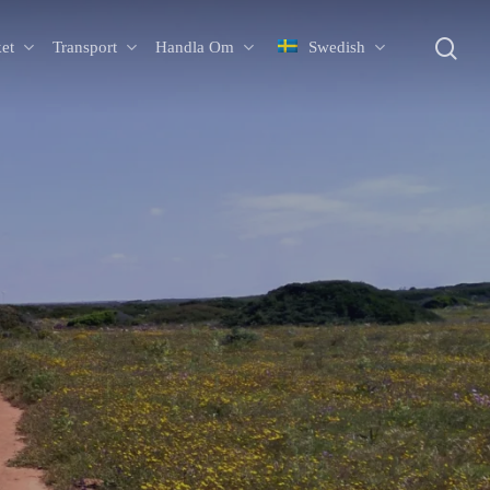
Sö
et
Transport
Handla Om
Swedish