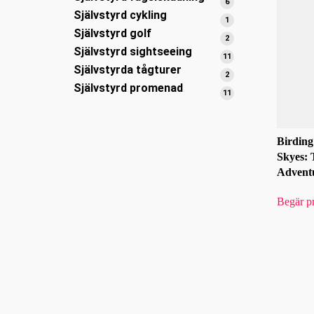
6
6
Självstyrd cykling
produkter
1
1
Självstyrd golf
produkt
2
2
Självstyrd sightseeing
produkter
11
11
Självstyrda tågturer
produkter
2
2
Självstyrd promenad
produkter
11
11
produkter
Birding
Skyes: 
Advent
Begär pr