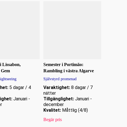
i Lissabon,
Semester i Portimão:
e Gem
Rambling i västra Algarve
sightseeing
Självstyrd promenad
het:
5 dagar / 4
Varaktighet:
8 dagar / 7
nätter
ighet:
Januari -
Tillgänglighet:
Januari -
r
december
Kvalitet:
Måttlig (4/8)
Begär pris