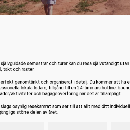
 självguidade semestrar och turer kan du resa självständigt uta
l, takt och raster.
 perfekt genomtänkt och organiserat i detalj. Du kommer att ha e
essionella lokala ledare, tillgång till en 24-timmars hotline, boend
der/aktiviteter och bagageöverföring när det är tillämpligt.
n slags osynlig resekamrat som ser till att allt med ditt individue
lgängliga större delen av året.