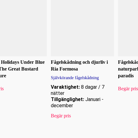
 Holidays Under Blue
Fågelskådning och djurliv i
Fågelskå
The Great Bustard
Ria Formosa
naturpark
ure
paradis
Självkörande fågelskådning
Varaktighet:
8 dagar / 7
is
Begär pris
nätter
Tillgänglighet:
Januari -
december
Begär pris