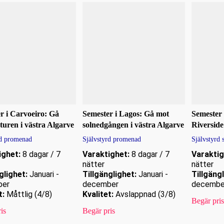
r i Carvoeiro: Gå
Semester i Lagos: Gå mot
Semester 
turen i västra Algarve
solnedgången i västra Algarve
Riversid
rd promenad
Självstyrd promenad
Självstyrd 
ighet:
8 dagar / 7
Varaktighet:
8 dagar / 7
Varaktig
nätter
nätter
glighet:
Januari -
Tillgänglighet:
Januari -
Tillgängl
ber
december
decembe
t:
Måttlig (4/8)
Kvalitet:
Avslappnad (3/8)
Begär pris
is
Begär pris