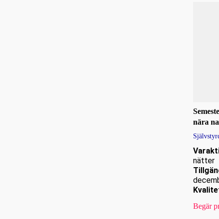
Semeste
nära na
Självsty
Varakt
nätter
Tillgän
decem
Kvalite
Begär pr