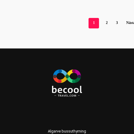
1
2
3
Näst
Algarve bussuthyrning