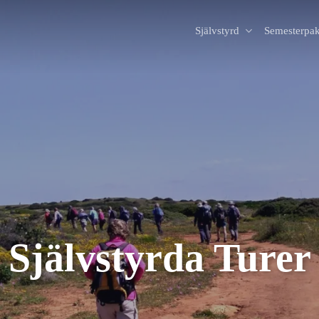
Självstyrd
Semesterpak
Självstyrda Turer