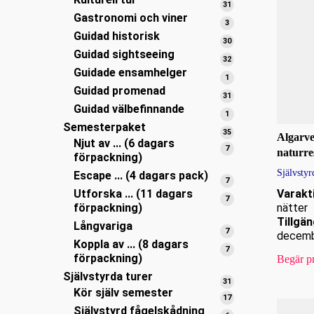
produkter
31
31
Gastronomi och viner
produkter
3
3
Guidad historisk
produkter
30
30
Guidad sightseeing
produkter
32
32
Guidade ensamhelger
produkter
1
1
Guidad promenad
produkt
31
31
Guidad välbefinnande
produkter
1
1
Semesterpaket
produkt
35
35
Algarve 
Njut av ... (6 dagars
produkter
7
7
naturre
förpackning)
produkter
Självstyr
Escape ... (4 dagars pack)
7
7
Utforska ... (11 dagars
Varakt
produkter
7
7
förpackning)
nätter
produkter
Tillgän
Långvariga
7
7
decem
Koppla av ... (8 dagars
produkter
7
7
förpackning)
Begär pr
produkter
Självstyrda turer
31
31
Kör själv semester
produkter
17
17
Självstyrd fågelskådning
produkter