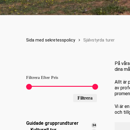
Sida med sekretesspolicy
Självstyrda turer
På våra
dina må
Filtrera Efter Pris
Allt är
av prof
promena
Minsta
Maxpris
Filtrera
pris
Vi är e
och til
Guidade grupprundturer
34
34
Kulturell tur