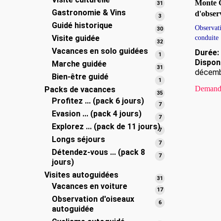
produits
Monte 
31
31
Gastronomie & Vins
produits
d'obser
3
3
Guidé historique
produits
Observati
30
30
Visite guidée
conduite
produits
32
32
Vacances en solo guidées
produits
Durée:
1
1
Disponi
Marche guidée
produit
31
31
décem
Bien-être guidé
produits
1
1
Demande
Packs de vacances
produit
35
35
Profitez ... (pack 6 jours)
produits
7
7
Evasion ... (pack 4 jours)
produits
7
7
Explorez ... (pack de 11 jours)
produits
7
7
Longs séjours
produits
7
7
Détendez-vous ... (pack 8
produits
7
7
jours)
produits
Visites autoguidées
31
31
Vacances en voiture
produits
17
17
Observation d'oiseaux
produits
6
6
autoguidée
produits