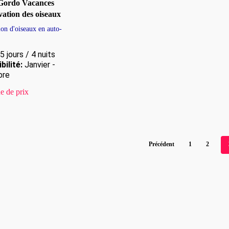
Gordo Vacances
vation des oiseaux
on d'oiseaux en auto-
5 jours / 4 nuits
bilité:
Janvier -
bre
 de prix
Précédent
1
2