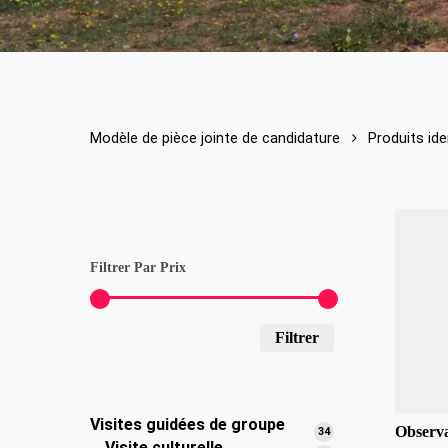
Modèle de pièce jointe de candidature
Produits ide
Filtrer Par Prix
Prix
Prix
Filtrer
min
max
Visites guidées de groupe
Observa
34
34
Visite culturelle