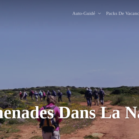
Auto-Guidé
Packs De Vacanc
enades Dans La N