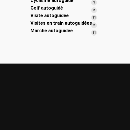
Cyclisme autoguidé
1
1
Golf autoguidé
produit
2
2
Visite autoguidée
produits
11
11
Visites en train autoguidées
produits
2
2
Marche autoguidée
produits
11
11
produits